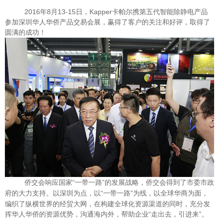
2016年8月13-15日，Kapper卡帕尔携第五代智能除静电产品
参加深圳华人华侨产品交易会展，赢得了客户的关注和好评，取得了
圆满的成功！
侨交会响应国家“一带一路”的发展战略，侨交会得到了市委市政
府的大力支持。以深圳为点，以“一带一路”为线，以全球华商为面，
编织了纵横世界的经贸
大网，在构建全
球化资源渠道的同时，充分发
挥华人华侨的资源优势，沟通海内外，帮助企业“走出去，引进来”。