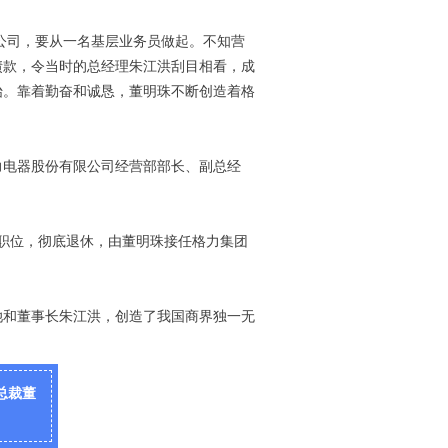
力公司，要从一名基层业务员做起。不知营
债款，令当时的总经理朱江洪刮目相看，成
始。靠着勤奋和诚恳，董明珠不断创造着格
格力电器股份有限公司经营部部长、副总经
裁职位，彻底退休，由董明珠接任格力集团
她和董事长朱江洪，创造了我国商界独一无
总裁董
？