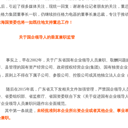
以后，引起了很多媒体关注，现统一回复：谢谢各位记者朋友的关注，董
去格力集团董事长一职，仍继续担任格力电器的董事长兼总裁，专注于推
珠海国资委也将一如既往地支持董总工作！
关于国企领导人的垂直兼职监管
事实上，早在2002年，关于广东省国有企业领导人员兼职、取酬问题的暂
市、县管理的国有资产经营公司、政府授权经营企业(集团)、国有独资企
员，原则上不得在下属子公司、参股公司、控股公司或其他独立法人企业
随后在2015年底，广东省又下发相关文件加强管理，严禁国企领导人员违
委、省委组织部、省监察厅、省国资委联合下发《关于促进国有企业领导
有企业领导人员兼职问题作出全面规范。
其中第一条就是，
未经批准到本企业所出资企业或者其他企业、事业
会兼职。