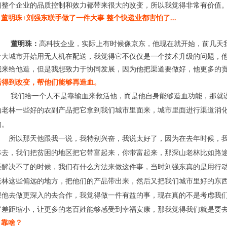
们整个企业的品质控制和效力都带来很大的改变，所以我觉得非常有价值
董明珠+刘强东联手做了一件大事 整个快递业都害怕了...
董明珠：
高
科技企业，实际上有时候像京东，他现在就开始，前几天
个大城市开始用无人机在配送，我觉得它不仅仅是一个技术升级的问题，
我来给他造，但是我想致力于协同发展，因为他把渠道要做好，他更多的
活得到改变，帮他们能够再造血。
我们给一个人不是靠输血来救活他，而是他自身能够造血功能，那就说
山老林一些好的农副产品把它拿到我们城市里面来，城市里面进行渠道消
的。
所以那天他跟我一说，我特别兴奋，我说太好了，因为在去年时候，我
林去，我们把贫困的地区把它带富起来，你带富起来，那深山老林比如路
还解决不了的时候，我们有什么方法来做这件事，当时刘强东真的是用行
老林这些偏远的地方，把他们的产品带出来，然后又把我们城市里好的东
跟他去做更深入的去合作，我觉得做一件有益的事，现在真的不是考虑我
富差距缩小，让更多的老百姓能够感受到幸福安康，那我觉得我们就是要
靠啥？