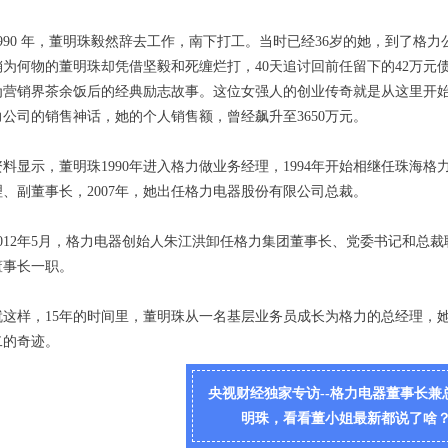
1990 年，董明珠毅然辞去工作，南下打工。当时已经36岁的她，到了格
销为何物的董明珠却凭借坚毅和死缠烂打，40天追讨回前任留下的42万元
为营销界茶余饭后的经典励志故事。这位女强人的创业传奇就是从这里开
力公司的销售神话，她的个人销售额，曾经飙升至3650万元。
资料显示，董明珠1990年进入格力做业务经理，1994年开始相继任珠海
理、副董事长，2007年，她出任格力电器股份有限公司总裁。
2012年5月，格力电器创始人朱江洪卸任格力集团董事长、党委书记和总
董事长一职。
就这样，15年的时间里，董明珠从一名基层业务员成长为格力的总经理，
二的奇迹。
央视财经独家专访--格力电器董事长兼
明珠，看看董小姐最新都说了啥