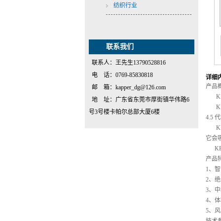
纺织行业
联系我们
联系人：王先生13790528816
电 话：0769-85830818
详细
产品
邮 箱：kapper_dg@126.com
KP
地 址：广东省东莞市厚街镇华伟路6
KP3
号3号楼卡帕尔总部大厦6楼
4.
KP
它会
KP
产品
1、
2、
3、
4、
5、