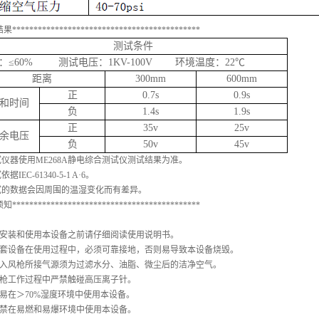
结果
********************************************
测试条件
：
≤
60%
测试电压：1KV-100V 环境温度：22
℃
距离
300
mm
600
mm
正
0.7s
0.9s
和时间
负
1.4s
1.9s
正
35v
25v
余电压
负
50v
45v
测试仪器使用ME268A静电综合测试仪测试结果为准。
依据IEC-61340-5-1 A·6。
测试的数据会因周围的温湿变化而有差异。
须知
********************************************
在安装和使用本设备之前请仔细阅读使用说明书。
整套设备在使用过程中，必须可靠接地，否则易导致本设备烧毁。
进入风枪所接气源须为过滤水分、油脂、微尘后的洁净空气。
风枪工作过程中严禁触碰高压离子针。
不易在＞70%湿度环境中使用本设备。
严禁在易燃和易爆环境中使用本设备。