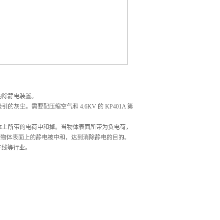
的除静电装置。
灰尘。需要配压缩空气和 4.6KV 的 KP401A 第
将物体上所带的电荷中和掉。当物体表面所带为负电荷，
使物体表面上的静电被中和，达到消除静电的目的。
生产线等行业。