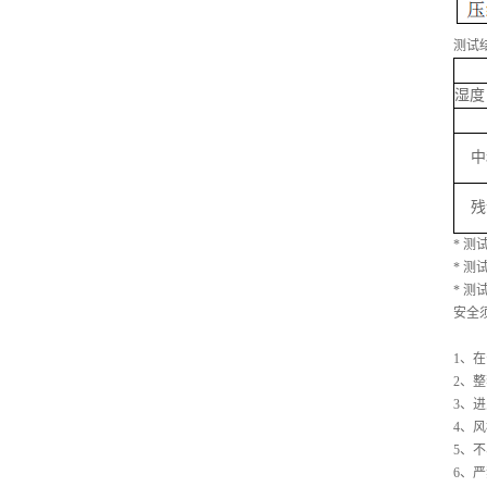
测试
湿度
中
残
* 
* 测试
* 
安全
1、
2、
3、
4、
5、
6、