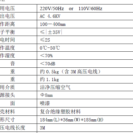
参数
********************************************